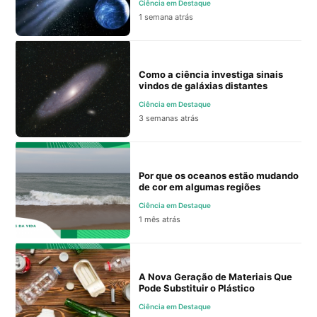
Ciência em Destaque
1 semana atrás
Como a ciência investiga sinais
vindos de galáxias distantes
Ciência em Destaque
3 semanas atrás
Por que os oceanos estão mudando
de cor em algumas regiões
Ciência em Destaque
1 mês atrás
A Nova Geração de Materiais Que
Pode Substituir o Plástico
Ciência em Destaque