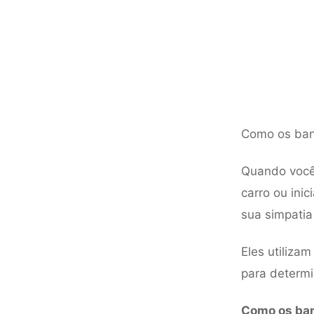
Como os ban
Quando você 
carro ou ini
sua simpatia 
Eles utiliza
para determi
Como os ba