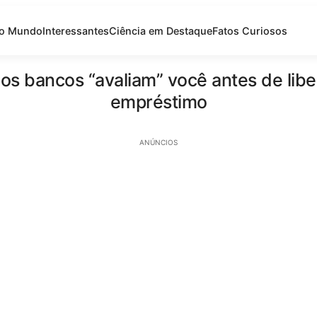
do Mundo
Interessantes
Ciência em Destaque
Fatos Curiosos
s bancos “avaliam” você antes de lib
empréstimo
ANÚNCIOS