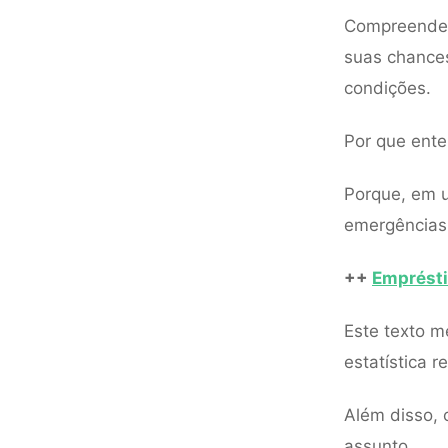
Compreend
suas chances
condições.
Por que ente
Porque, em u
emergências,
++
Emprésti
Este texto m
estatística 
Além disso, 
assunto.