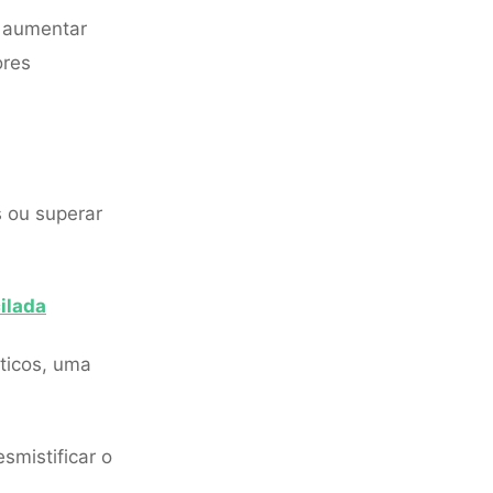
 aumentar
ores
 ou superar
ilada
áticos, uma
smistificar o