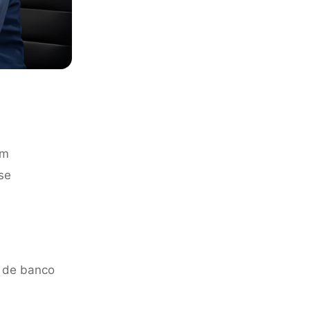
um
se
m de banco