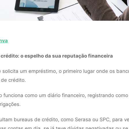
nva
 crédito: o espelho da sua reputação financeira
solicita um empréstimo, o primeiro lugar onde os banc
 de crédito.
co funciona como um diário financeiro, registrando como
rigações.
ltam bureaus de crédito, como Serasa ou SPC, para ver
as contas em dia, se já teve dívidas negativadas ou s