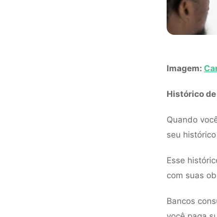
Imagem:
Ca
Histórico de
Quando você 
seu histórico
Esse históri
com suas ob
Bancos consu
você paga su