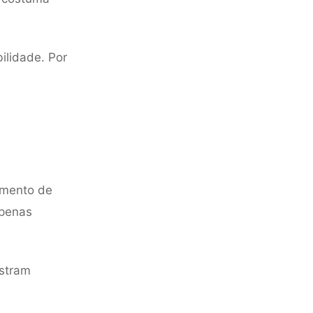
ilidade. Por
amento de
apenas
stram