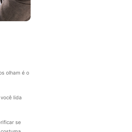
os olham é o
 você lida
ificar se
e costuma