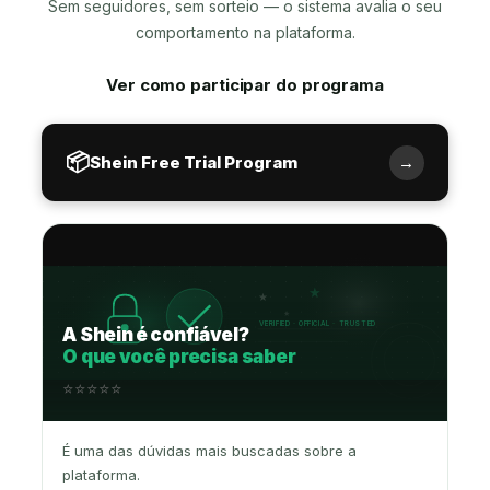
Sem seguidores, sem sorteio — o sistema avalia o seu
comportamento na plataforma.
Ver como participar do programa
📦
Shein Free Trial Program
→
★
★
★
VERIFIED · OFFICIAL · TRUSTED
A Shein é confiável?
O que você precisa saber
⭐⭐⭐⭐⭐
É uma das dúvidas mais buscadas sobre a
plataforma.