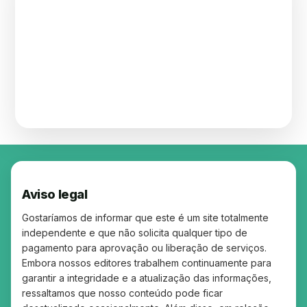
Match do empréstimo: encontre o crédito
Como Usar Cupons na Shein Brasil e
perfeito para você!
Shein Brasil Tem Desconto para Você —
Economizar de Verdade
Free Beauty Samples in the UK — Updated
Veja Qual É o Seu
Free Beauty Samples in the UK — The Best
Daily With New Offers
20 Coisas que Só Existem no Brasil
Sites to Claim Yours Today
Qual a diferença entre taxa Selic e CDI?
Músicas que falam de paz: 5 sucessos para
Entenda de forma simples
sua playlist
Aviso legal
Gostaríamos de informar que este é um site totalmente
independente e que não solicita qualquer tipo de
pagamento para aprovação ou liberação de serviços.
Embora nossos editores trabalhem continuamente para
garantir a integridade e a atualização das informações,
ressaltamos que nosso conteúdo pode ficar