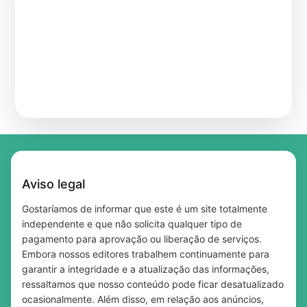
Match do empréstimo: encontre o crédito
Como Usar Cupons na Shein Brasil e
perfeito para você!
Shein Brasil Tem Desconto para Você —
Economizar de Verdade
Free Beauty Samples in the UK — Updated
Veja Qual É o Seu
Free Beauty Samples in the UK — The Best
Daily With New Offers
20 Coisas que Só Existem no Brasil
Sites to Claim Yours Today
Qual a diferença entre taxa Selic e CDI?
Músicas que falam de paz: 5 sucessos para
Entenda de forma simples
sua playlist
Aviso legal
Gostaríamos de informar que este é um site totalmente
independente e que não solicita qualquer tipo de
pagamento para aprovação ou liberação de serviços.
Embora nossos editores trabalhem continuamente para
garantir a integridade e a atualização das informações,
ressaltamos que nosso conteúdo pode ficar desatualizado
ocasionalmente. Além disso, em relação aos anúncios,