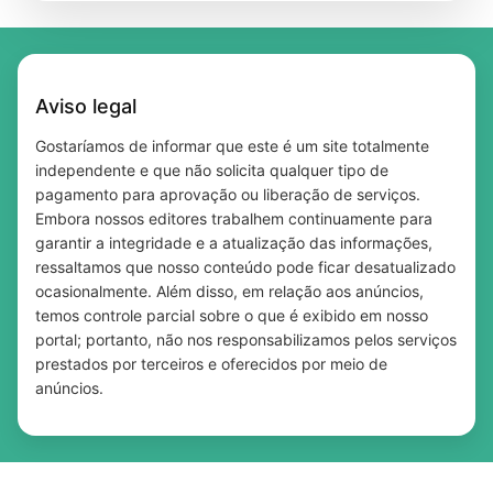
Qual a diferença entre taxa Selic e CDI?
Músicas que falam de paz: 5 sucessos para
Entenda de forma simples
sua playlist
Aviso legal
Gostaríamos de informar que este é um site totalmente
independente e que não solicita qualquer tipo de
pagamento para aprovação ou liberação de serviços.
Embora nossos editores trabalhem continuamente para
garantir a integridade e a atualização das informações,
ressaltamos que nosso conteúdo pode ficar desatualizado
ocasionalmente. Além disso, em relação aos anúncios,
temos controle parcial sobre o que é exibido em nosso
portal; portanto, não nos responsabilizamos pelos serviços
prestados por terceiros e oferecidos por meio de
anúncios.