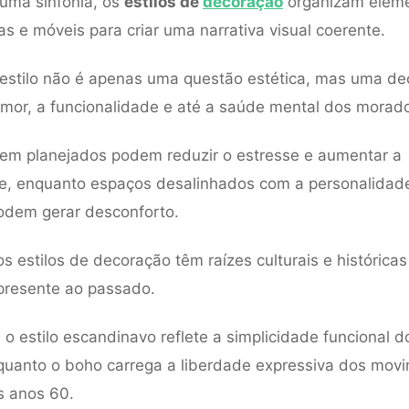
uma sinfonia, os
estilos de
decoração
organizam elem
as e móveis para criar uma narrativa visual coerente.
estilo não é apenas uma questão estética, mas uma de
mor, a funcionalidade e até a saúde mental dos morad
em planejados podem reduzir o estresse e aumentar a
de, enquanto espaços desalinhados com a personalidad
odem gerar desconforto.
os estilos de decoração têm raízes culturais e histórica
presente ao passado.
 o estilo escandinavo reflete a simplicidade funcional d
quanto o boho carrega a liberdade expressiva dos mov
os anos 60.