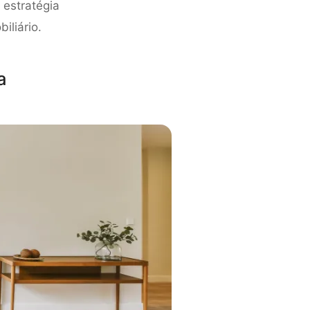
 estratégia
iliário.
a