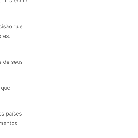
entos como
cisão que
ores.
e de seus
s que
os países
imentos