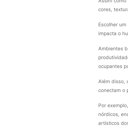
Assim como 
cores, textur
Escolher um 
impacta o hu
Ambientes b
produtivida
ocupantes p
Além disso, 
conectam o 
Por exemplo,
nórdicos, en
artísticos d