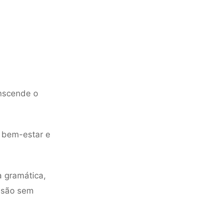
anscende o
m bem-estar e
 gramática,
 são sem