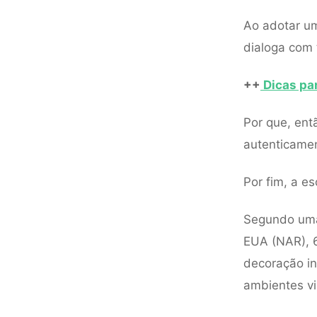
Ao adotar um
dialoga com 
++
Dicas pa
Por que, ent
autenticame
Por fim, a e
Segundo uma
EUA (NAR), 
decoração in
ambientes vi