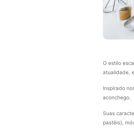
O estilo es
atualidade, e
Inspirado no
aconchego.
Suas caracter
pastéis), mó