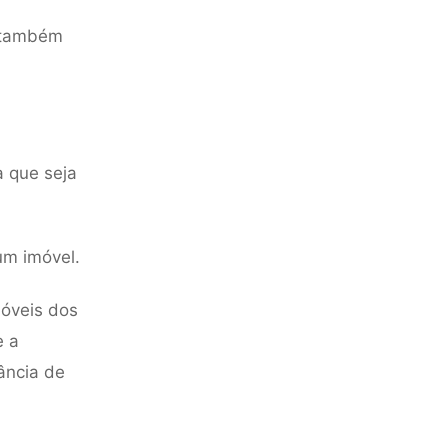
s também
a que seja
um imóvel.
óveis dos
e a
ância de