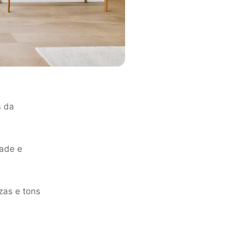
s da
dade e
zas e tons