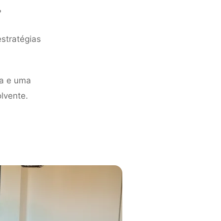
?
estratégias
va e uma
lvente.