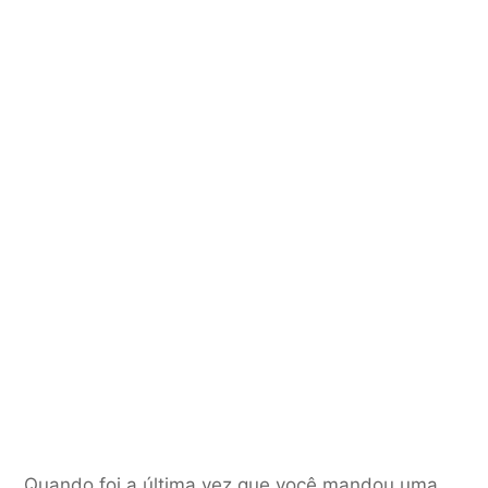
Quando foi a última vez que você mandou uma