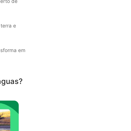
serto de
terra e
nsforma em
águas?