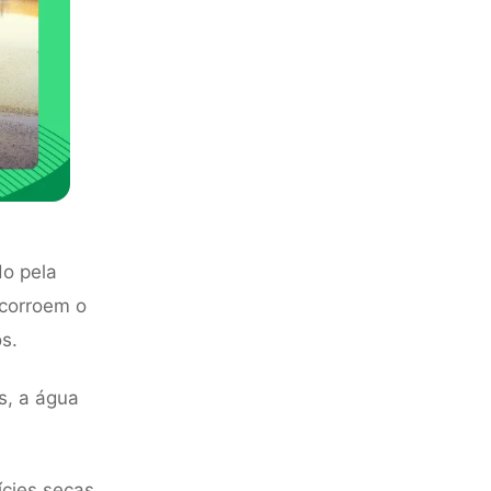
do pela
 corroem o
s.
s, a água
ícies secas