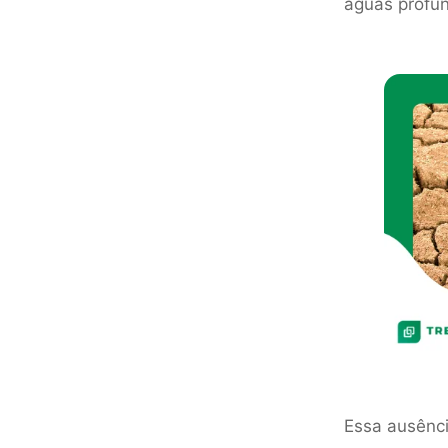
águas profu
Essa ausênci