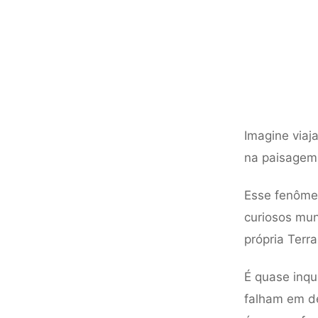
Imagine viaj
na paisagem 
Esse fenômeno
curiosos mun
própria Terra
É quase inqu
falham em de