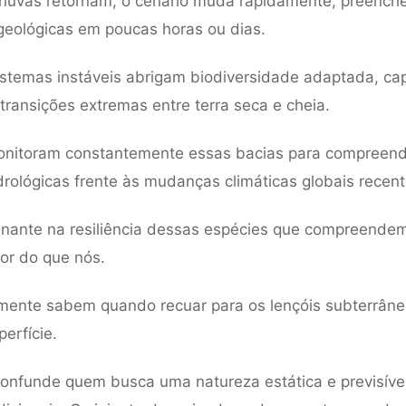
huvas retornam, o cenário muda rapidamente, preench
eológicas em poucas horas ou dias.
stemas instáveis abrigam biodiversidade adaptada, ca
 transições extremas entre terra seca e cheia.
monitoram constantemente essas bacias para compreend
drológicas frente às mudanças climáticas globais recent
inante na resiliência dessas espécies que compreendem
or do que nós.
smente sabem quando recuar para os lençóis subterrân
erfície.
onfunde quem busca uma natureza estática e previsível