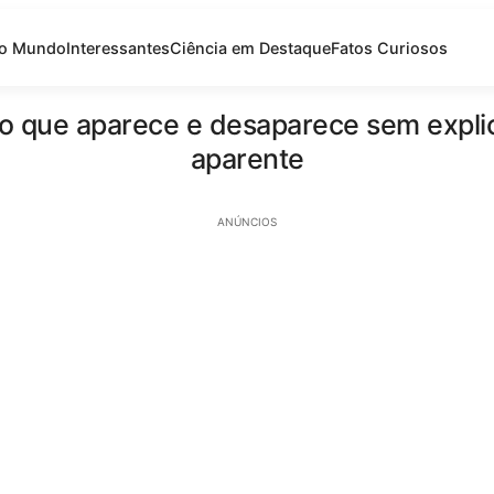
do Mundo
Interessantes
Ciência em Destaque
Fatos Curiosos
go que aparece e desaparece sem expli
aparente
ANÚNCIOS