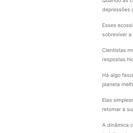
Quando as c
depressões g
Esses ecossi
sobreviver a
Cientistas 
respostas hi
Há algo fasc
planeta melh
Elas simple
retomar a sup
A dinâmica c