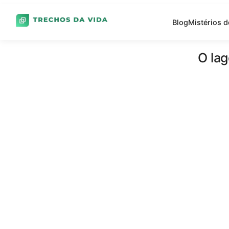
Blog
Mistérios 
O la