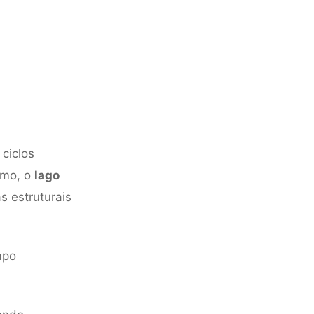
ciclos
smo, o
lago
s estruturais
mpo