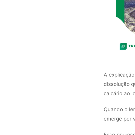
A explicação
dissolução q
calcário ao 
Quando o len
emerge por v
Esse process