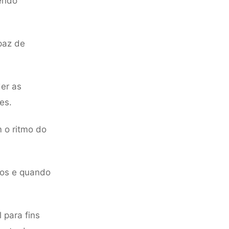
endo
paz de
er as
es.
 o ritmo do
eos e quando
 para fins