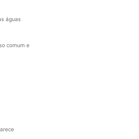
as águas
nso comum e
parece