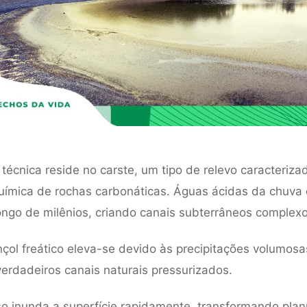
 técnica reside no carste, um tipo de relevo caracteriza
uímica de rochas carbonáticas. Águas ácidas da chuva
longo de milênios, criando canais subterrâneos complexo
çol freático eleva-se devido às precipitações volumosa
erdadeiros canais naturais pressurizados.
o inunda a superfície rapidamente, transformando plan