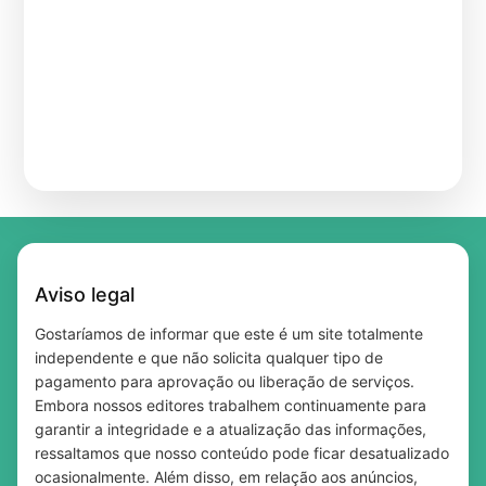
Match do empréstimo: encontre o crédito
Como Usar Cupons na Shein Brasil e
perfeito para você!
Shein Brasil Tem Desconto para Você —
Economizar de Verdade
Free Beauty Samples in the UK — Updated
Veja Qual É o Seu
Free Beauty Samples in the UK — The Best
Daily With New Offers
20 Coisas que Só Existem no Brasil
Sites to Claim Yours Today
Qual a diferença entre taxa Selic e CDI?
Músicas que falam de paz: 5 sucessos para
Entenda de forma simples
sua playlist
Aviso legal
Gostaríamos de informar que este é um site totalmente
independente e que não solicita qualquer tipo de
pagamento para aprovação ou liberação de serviços.
Embora nossos editores trabalhem continuamente para
garantir a integridade e a atualização das informações,
ressaltamos que nosso conteúdo pode ficar desatualizado
ocasionalmente. Além disso, em relação aos anúncios,