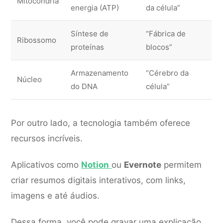
Mitocôndria
energia (ATP)
da célula”
Síntese de
“Fábrica de
Ribossomo
proteínas
blocos”
Armazenamento
“Cérebro da
Núcleo
do DNA
célula”
Por outro lado, a tecnologia também oferece
recursos incríveis.
Aplicativos como
Notion
ou
Evernote
permitem
criar resumos digitais interativos, com links,
imagens e até áudios.
Dessa forma, você pode gravar uma explicação