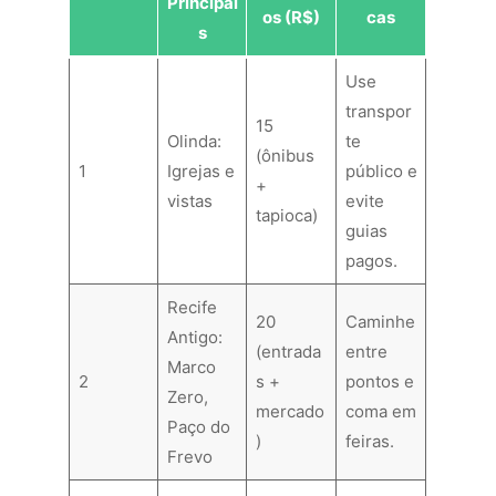
Principai
os (R$)
cas
s
Use
transpor
15
Olinda:
te
(ônibus
1
Igrejas e
público e
+
vistas
evite
tapioca)
guias
pagos.
Recife
20
Caminhe
Antigo:
(entrada
entre
Marco
2
s +
pontos e
Zero,
mercado
coma em
Paço do
)
feiras.
Frevo