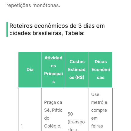
repetições monótonas.
Roteiros econômicos de 3 dias em
cidades brasileiras, Tabela:
Atividad
Custos
Dicas
es
Dia
Estimad
Econômi
Principai
os (R$)
cas
s
Use
Praça da
metrô e
Sé, Pátio
compre
50
do
em
(transpo
1
Colégio,
feiras
rte +