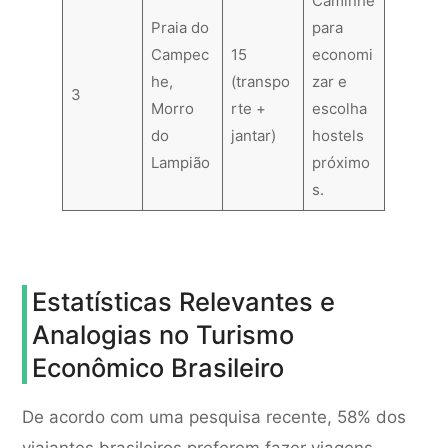
Caminhe
Praia do
para
Campec
15
economi
he,
(transpo
zar e
3
Morro
rte +
escolha
do
jantar)
hostels
Lampião
próximo
s.
Estatísticas Relevantes e
Analogias no Turismo
Econômico Brasileiro
De acordo com uma pesquisa recente, 58% dos