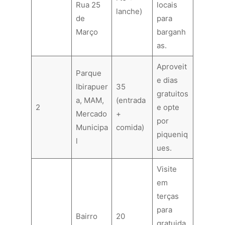
Rua 25
locais
lanche)
de
para
Março
barganh
as.
Aproveit
Parque
e dias
Ibirapuer
35
gratuitos
a, MAM,
(entrada
2
e opte
Mercado
+
por
Municipa
comida)
piqueniq
l
ues.
Visite
em
terças
para
Bairro
20
gratuida