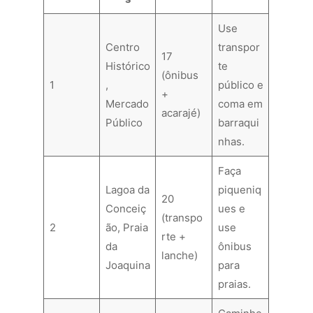
Use
Centro
transpor
17
Histórico
te
(ônibus
1
,
público e
+
Mercado
coma em
acarajé)
Público
barraqui
nhas.
Faça
Lagoa da
piqueniq
20
Conceiç
ues e
(transpo
2
ão, Praia
use
rte +
da
ônibus
lanche)
Joaquina
para
praias.