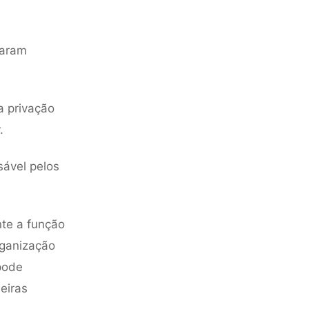
caram
a privação
.
sável pelos
te a função
rganização
pode
eiras