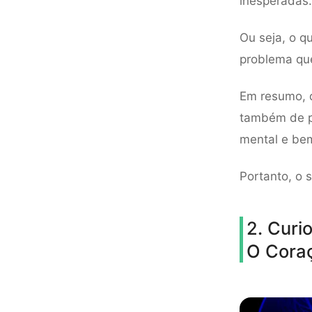
inesperadas.
Ou seja, o q
problema que 
Em resumo, 
também de pe
mental e bem
Portanto, o 
2. Curi
O Coraç