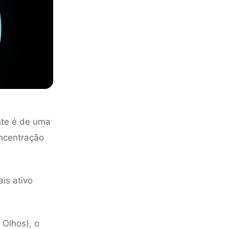
nte é de uma
ncentração
is ativo
Olhos), o