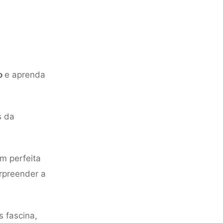
o
e aprenda
s da
m perfeita
rpreender a
 fascina,