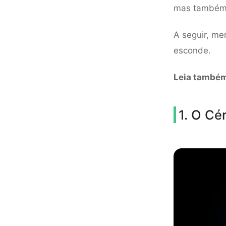
mas também 
A seguir, me
esconde.
Leia també
1. O Cé