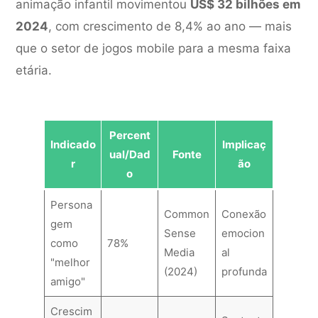
animação infantil movimentou
US$ 32 bilhões em
2024
, com crescimento de 8,4% ao ano — mais
que o setor de jogos mobile para a mesma faixa
etária.
Percent
Indicado
Implicaç
ual/Dad
Fonte
r
ão
o
Persona
Common
Conexão
gem
Sense
emocion
como
78%
Media
al
"melhor
(2024)
profunda
amigo"
Crescim