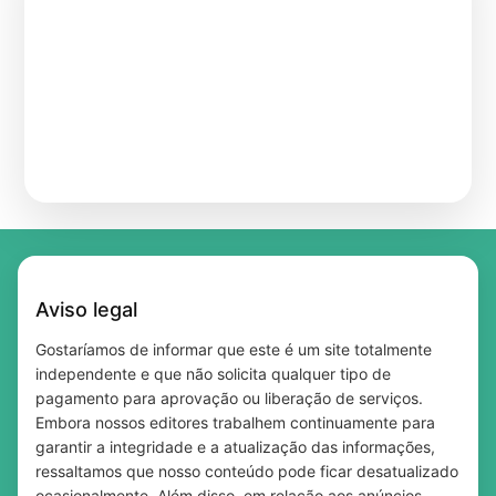
Match do empréstimo: encontre o crédito
Como Usar Cupons na Shein Brasil e
perfeito para você!
Shein Brasil Tem Desconto para Você —
Economizar de Verdade
Free Beauty Samples in the UK — Updated
Veja Qual É o Seu
Free Beauty Samples in the UK — The Best
Daily With New Offers
20 Coisas que Só Existem no Brasil
Sites to Claim Yours Today
Qual a diferença entre taxa Selic e CDI?
Músicas que falam de paz: 5 sucessos para
Entenda de forma simples
sua playlist
Aviso legal
Gostaríamos de informar que este é um site totalmente
independente e que não solicita qualquer tipo de
pagamento para aprovação ou liberação de serviços.
Embora nossos editores trabalhem continuamente para
garantir a integridade e a atualização das informações,
ressaltamos que nosso conteúdo pode ficar desatualizado
ocasionalmente. Além disso, em relação aos anúncios,