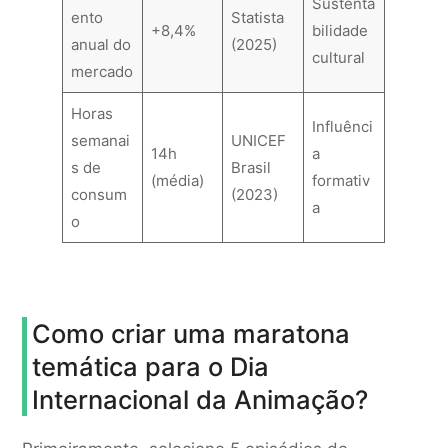
Sustenta
ento
Statista
+8,4%
bilidade
anual do
(2025)
cultural
mercado
Horas
Influênci
semanai
UNICEF
14h
a
s de
Brasil
(média)
formativ
consum
(2023)
a
o
Como criar uma maratona
temática para o Dia
Internacional da Animação?