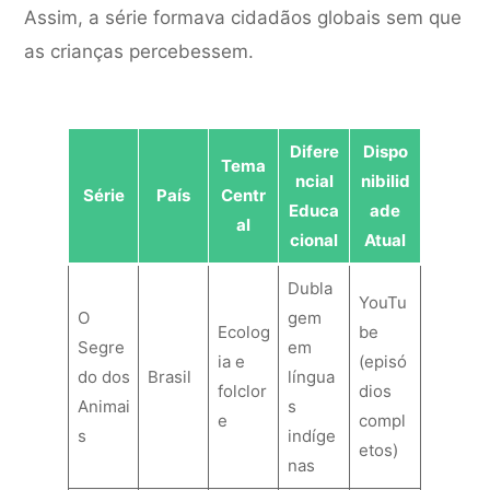
Assim, a série formava cidadãos globais sem que
as crianças percebessem.
Difere
Dispo
Tema
ncial
nibilid
Série
País
Centr
Educa
ade
al
cional
Atual
Dubla
YouTu
O
gem
Ecolog
be
Segre
em
ia e
(episó
do dos
Brasil
língua
folclor
dios
Animai
s
e
compl
s
indíge
etos)
nas