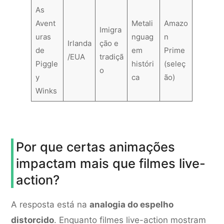
As
Avent
Metali
Amazo
Imigra
uras
nguag
n
Irlanda
ção e
de
em
Prime
/EUA
tradiçã
Piggle
históri
(seleç
o
y
ca
ão)
Winks
Por que certas animações
impactam mais que filmes live-
action?
A resposta está na
analogia do espelho
distorcido
. Enquanto filmes live-action mostram