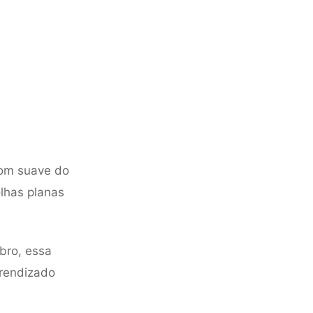
som suave do
lhas planas
bro, essa
prendizado