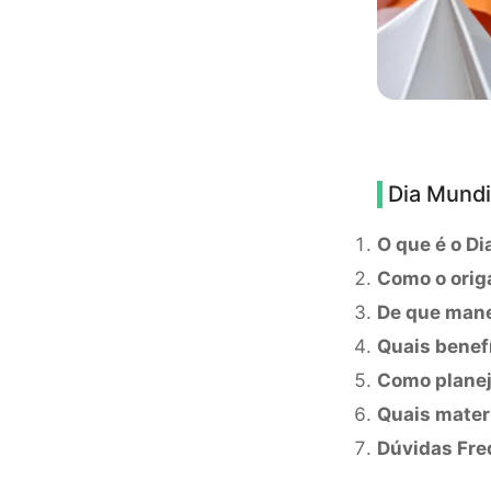
Dia Mundi
O que é o Di
Como o origa
De que mane
Quais benefí
Como planej
Quais materi
Dúvidas Fre