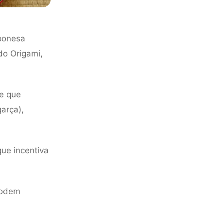
ponesa
do Origami,
e que
arça),
que incentiva
podem