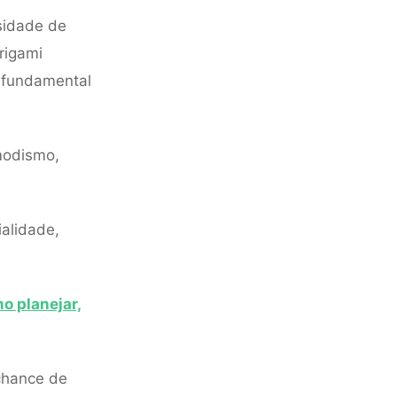
sidade de
rigami
 fundamental
modismo,
ialidade,
o planejar,
hance de