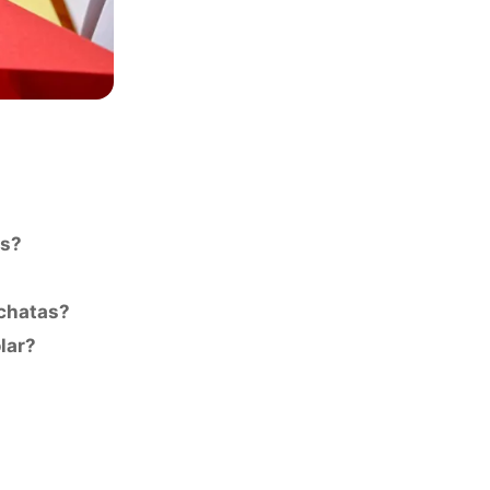
as?
chatas?
lar?