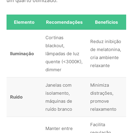
um quarto otimizado:
Elemento
Recomendações
Benefícios
Cortinas
Reduz inibição
blackout,
de melatonina,
Iluminação
lâmpadas de luz
cria ambiente
quente (<3000K),
relaxante
dimmer
Janelas com
Minimiza
isolamento,
distrações,
Ruído
máquinas de
promove
ruído branco
relaxamento
Facilita
Manter entre
regulação