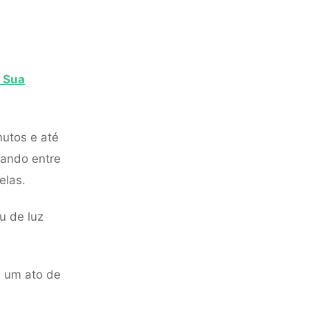
a Sua
utos e até
hando entre
elas.
u de luz
a um ato de