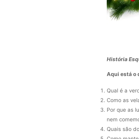
História Esq
Aqui está o 
Qual é a ver
Como as vela
Por que as l
nem comemo
Quais são do
Como manter 