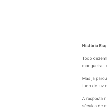
História Esq
Todo dezemb
mangueiras d
Mas já parou
tudo de luz 
A resposta n
séculos de 