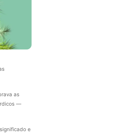
as
brava as
órdicos —
significado e