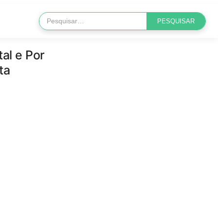
al e Por
ta