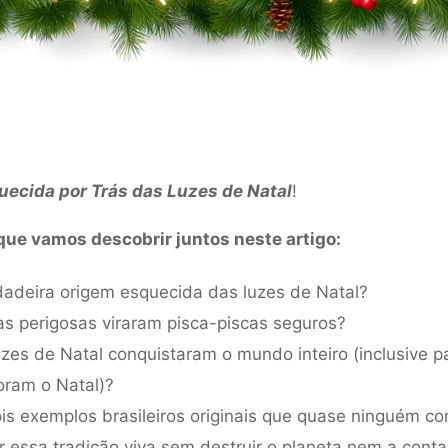
uecida por Trás das Luzes de Natal
!
que vamos descobrir juntos neste artigo:
dadeira origem esquecida das luzes de Natal?
s perigosas viraram pisca-piscas seguros?
uzes de Natal conquistaram o mundo inteiro (inclusive p
ram o Natal)?
is exemplos brasileiros originais que quase ninguém c
essa tradição viva sem destruir o planeta nem a conta