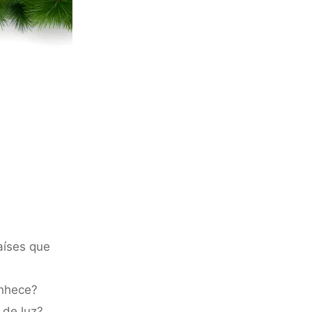
aíses que
onhece?
 de luz?