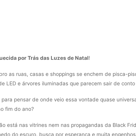
uecida por Trás das Luzes de Natal
!
ro as ruas, casas e shoppings se enchem de pisca-pis
e LED e árvores iluminadas que parecem sair de conto
 para pensar de onde veio essa vontade quase univers
no fim do ano?
ão está nas vitrines nem nas propagandas da Black Fri
medo do escuro, busca por esperança e muita engenho