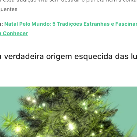
quentes
m:
Natal Pelo Mundo: 5 Tradições Estranhas e Fascina
a Conhecer
a verdadeira origem esquecida das l