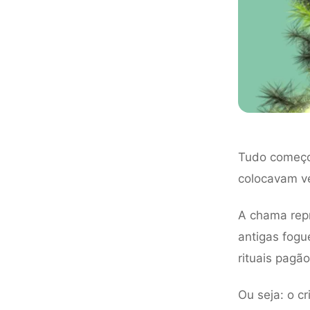
Tudo começou
colocavam ve
A chama rep
antigas fogu
rituais pagão
Ou seja: o c