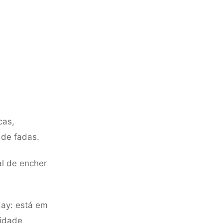
cas,
 de fadas.
al de encher
day: está em
sidade