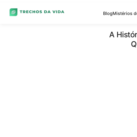
Blog
Mistérios 
A Histó
Q