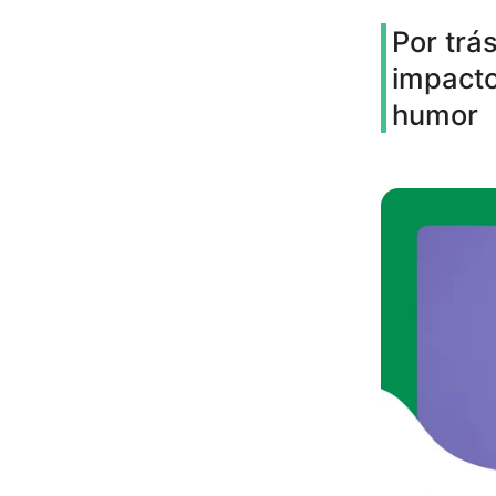
Por trá
impacto
humor