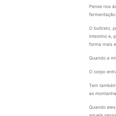
Pense nos ác
fermentação
O butirato, p
intestino e,
forma mais e
Quando a mic
O corpo ent
Tem também 
as montanha
Quando eles 
aquela sens