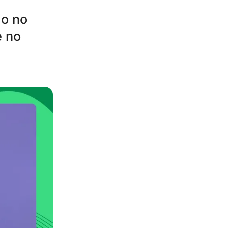
do no
e no