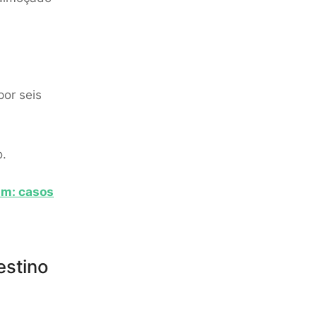
or seis
o.
am: casos
estino