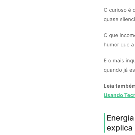
O curioso é 
quase silenci
O que incomo
humor que a 
E o mais inq
quando já es
Leia també
Usando Tecn
Energia
explica