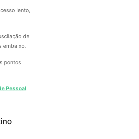
cesso lento,
oscilação de
is embaixo.
os pontos
de Pessoal
ino