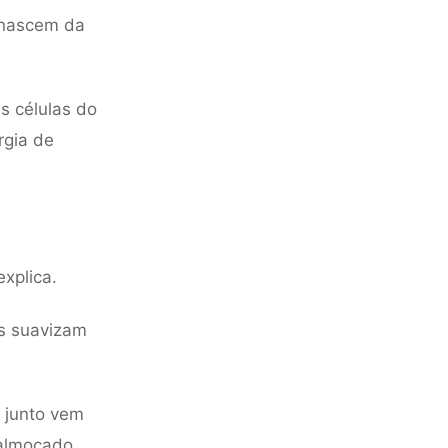
 nascem da
as células do
rgia de
xplica.
s suavizam
e junto vem
 almoçado