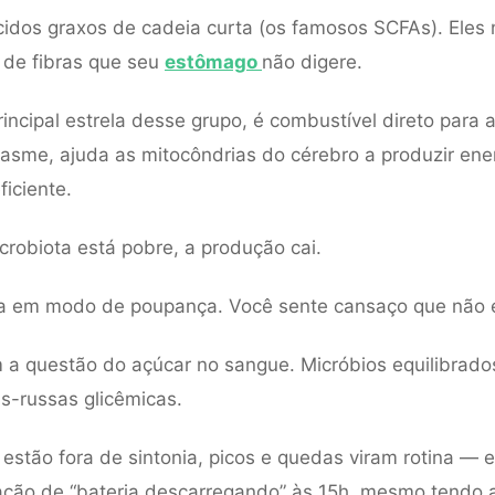
idos graxos de cadeia curta (os famosos SCFAs). Eles
 de fibras que seu
estômago
não digere.
rincipal estrela desse grupo, é combustível direto para 
 pasme, ajuda as mitocôndrias do cérebro a produzir ene
ficiente.
robiota está pobre, a produção cai.
ra em modo de poupança. Você sente cansaço que não e
a questão do açúcar no sangue. Micróbios equilibrado
s-russas glicêmicas.
estão fora de sintonia, picos e quedas viram rotina — 
ação de “bateria descarregando” às 15h, mesmo tendo