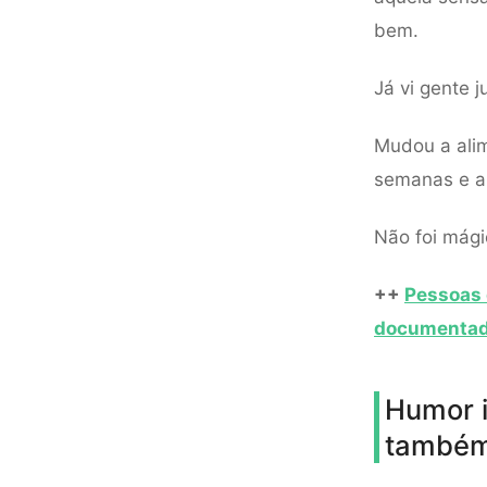
bem.
Já vi gente j
Mudou a alim
semanas e a 
Não foi mági
++
Pessoas 
documenta
Humor i
também