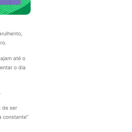
arulhento,
ro.
iajam até o
entar o dia
.
 de ser
a constante”