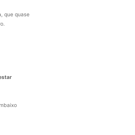
a, que quase
o.
estar
embaixo