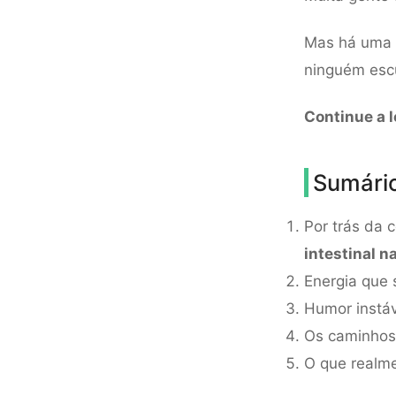
Mas há uma c
ninguém escut
Continue a l
Sumári
Por trás da 
intestinal n
Energia que 
Humor instáv
Os caminhos
O que realm