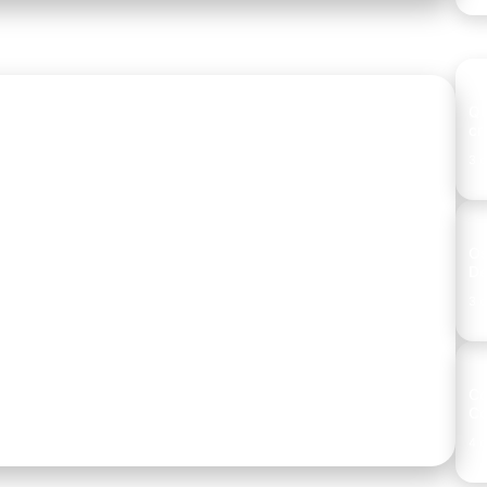
Qu
cr
3 d
Os
ard with credit limits starting
De
licants
3 d
vorite among travel enthusiasts, and for good reason. It
Co
Co
4 d