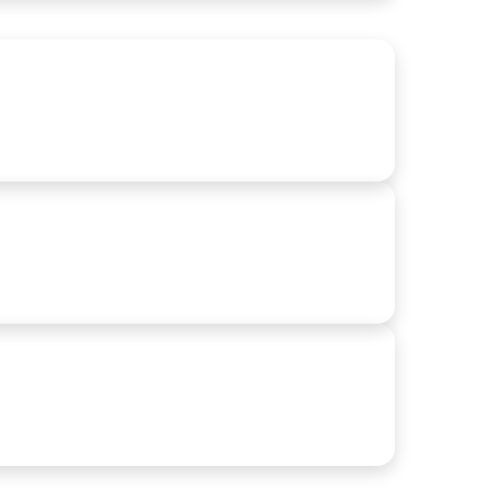
pulsa tu Crecimiento Profesional a Través de Cursos
 Línea
ias atrás
amen de Permiso de Conducir: Guía Completa para
robar a la Primera
ias atrás
bilidades que Pagan Bien: Cursos en Línea para
pezar Hoy
ias atrás