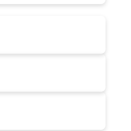
alified applicants may receive a $2,500–$10,000+
edit limit, subject to Chase review
ias atrás
 Objetos Cotidianos Que Funcionam Graças a
scobertas Acidentais
ias atrás
mo a Ciência Está Transformando Resíduos em
mbustível
ias atrás