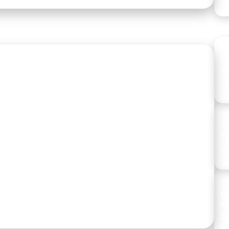
Cé
de
2 d
 dizer “não” também é
Th
3 d
para preservar sua energia mental e construir uma rotina
Qu
or
3 d