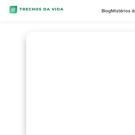
Blog
Mistérios 
Match do empréstimo: encon
você!
Com o Match do empréstimo, você encontra a modal
suas chances…
Leia mais