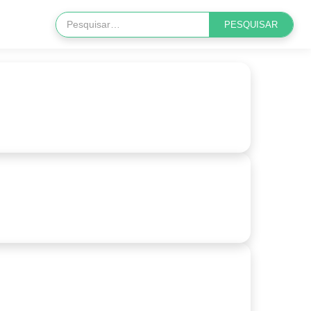
 Fútbol Está Aquí — Mira la Liga MX, La Liga y Más
horas atrás
ampions League, La Liga y Más Todo el Fútbol en un
lo Lugar
horas atrás
ga MX Apertura 2026 — Mírala en Vivo Desde tu
lular
horas atrás