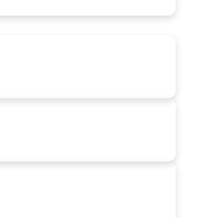
rebros preservados desafiam cientistas após nova
scoberta
ias atrás
e Best Credit Cards Based on Your Answers
ias atrás
alified applicants may receive credit limits of $7,000
 more, subject to Citi’s credit approval
ias atrás