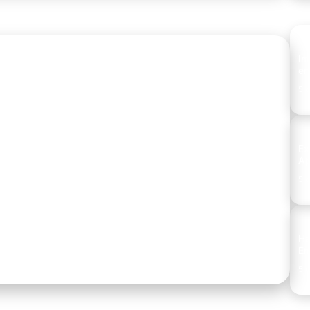
Im
en
5 d
Ex
Ap
mo sendo autônomo?
5 d
uína de liberdade, mas comprovar renda para conseguir
Ha
Em
5 d