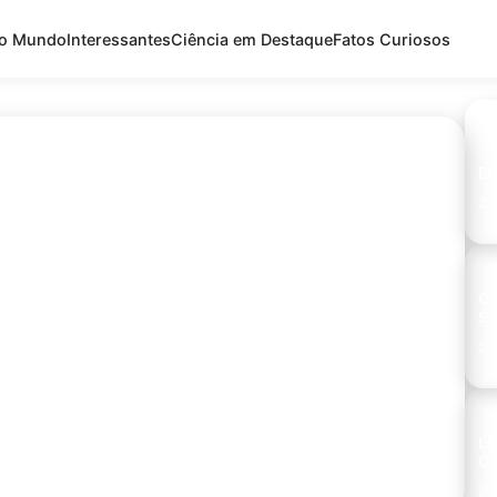
do Mundo
Interessantes
Ciência em Destaque
Fatos Curiosos
El
22 
Ch
tre o crédito perfeito para
So
22 
idade que mais atende ao seu perfil, dessa forma, aumenta
Li
Ce
22 