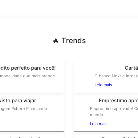
🔥 Trends
ito perfeito para você!
Cartã
 modalidade que mais atende…
2º
O banco Next e Inter 
Leia mais
isto para viajar
Empréstimo apr
imagem Pxhere Planejando
Empréstimo aprovado! Com
4º
mundo…
Leia mais