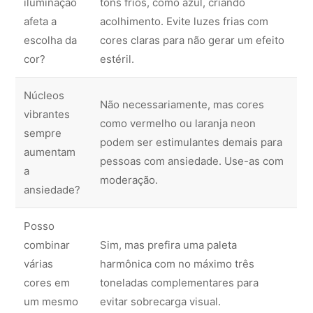
iluminação
tons frios, como azul, criando
afeta a
acolhimento. Evite luzes frias com
escolha da
cores claras para não gerar um efeito
cor?
estéril.
Núcleos
Não necessariamente, mas cores
vibrantes
como vermelho ou laranja neon
sempre
podem ser estimulantes demais para
aumentam
pessoas com ansiedade. Use-as com
a
moderação.
ansiedade?
Posso
combinar
Sim, mas prefira uma paleta
várias
harmônica com no máximo três
cores em
toneladas complementares para
um mesmo
evitar sobrecarga visual.