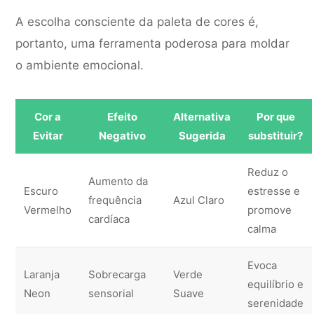
A escolha consciente da paleta de cores é,
portanto, uma ferramenta poderosa para moldar
o ambiente emocional.
Cor a
Efeito
Alternativa
Por que
Evitar
Negativo
Sugerida
substituir?
Reduz o
Aumento da
Escuro
estresse e
frequência
Azul Claro
Vermelho
promove
cardíaca
calma
Evoca
Laranja
Sobrecarga
Verde
equilíbrio e
Neon
sensorial
Suave
serenidade