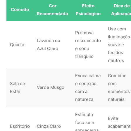
Cor
Efeito
Dica de
Cômodo
Recomendada
Psicológico
Aplicaçã
Use com
Promova
iluminação
Lavanda ou
relaxamento
Quarto
suave e
Azul Claro
e sono
tecidos
tranquilo
neutros
Evoca calma
Combine
Sala de
e conexão
com
Verde Musgo
Estar
com a
elementos
natureza
naturais
Estímulo
Evite
foco sem
Escritório
Cinza Claro
acabament
sobrecarga